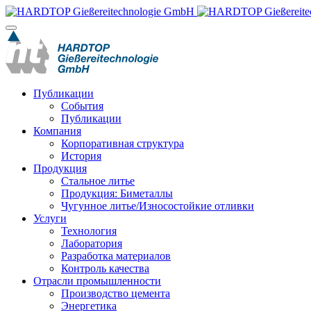
Публикации
События
Публикации
Компания
Корпоративная структура
История
Продукция
Стальное литье
Продукция: Биметаллы
Чугунное литье/Износостойкие отливки
Услуги
Технология
Лаборатория
Разработка материалов
Контроль качества
Отрасли промышленности
Производство цемента
Энергетика