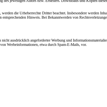
g des jeweiligen Autors bzw. Erstellers. Downloads und Kopien dieser 
n, werden die Urheberrechte Dritter beachtet. Insbesondere werden Inhal
en entsprechenden Hinweis. Bei Bekanntwerden von Rechtsverletzungen
icht ausdrücklich angeforderter Werbung und Informationsmaterialien 
ng von Werbeinformationen, etwa durch Spam-E-Mails, vor.