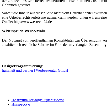
der Grenzen des Urheberrechtes bedürfen der schriftlichen Zustimmun
Gebrauch gestattet.
Soweit die Inhalte auf dieser Seite nicht vom Betreiber erstellt wurde
eine Urheberrechtsverletzung aufmerksam werden, bitten wir um ein
Quelle: https://www.e-recht24.de
Widerspruch Werbe-Mails
Der Nutzung von veröffentlichten Kontaktdaten zur Übersendung von n
ausdrücklich rechtliche Schritte im Falle der unverlangten Zusendu
Design/Programmierung:
hummelt und partner | Werbeagentur GmbH
Политика конфиденциальности
Импрессум